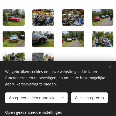
Wij gebruiken cookies om onze website goed te laten
functioneren en te beveiligen, en om je de best mogelijke
gebruikerservaring te bieden.
Accepteer alleen noodzakelijke
Alles accepteren
2026 Autoclub Carwei | Alle rechten voorbehouden.
Open geavanceerde instellingen
Webmaster - webmaster@autoclubcarwei.nl
Cookies