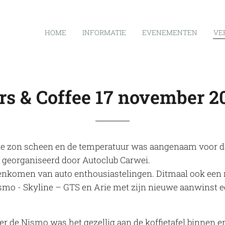
HOME
INFORMATIE
EVENEMENTEN
VE
rs & Coffee 17 november 2
e zon scheen en de temperatuur was aangenaam voor de t
19 georganiseerd door Autoclub Carwei.
nkomen van auto enthousiastelingen. Ditmaal ook ee
o - Skyline – GTS en Arie met zijn nieuwe aanwinst e
ver de
Nismo
was het gezellig aan de koffietafel binnen en