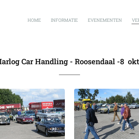
HOME
INFORMATIE
EVENEMENTEN
VE
arlog Car Handling - Roosendaal -8 okt