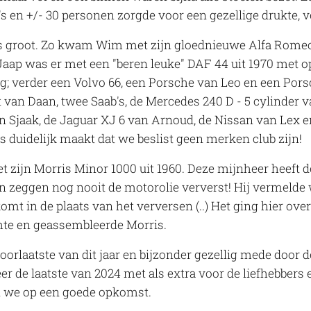
s en +/- 30 personen zorgde voor een gezellige drukte, ve
was groot. Zo kwam Wim met zijn gloednieuwe Alfa Romeo 
Jaap was er met een "beren leuke" DAF 44 uit 1970 met op
ag; verder een Volvo 66, een Porsche van Leo en een Pors
van Daan, twee Saab's, de Mercedes 240 D - 5 cylinder 
an Sjaak, de Jaguar XJ 6 van Arnoud, de Nissan van Lex e
 duidelijk maakt dat we beslist geen merken club zijn!
 zijn Morris Minor 1000 uit 1960. Deze mijnheer heeft d
en zeggen nog nooit de motorolie ververst! Hij vermelde 
komt in de plaats van het verversen (..) Het ging hier ove
e en geassembleerde Morris.
oorlaatste van dit jaar en bijzonder gezellig mede door 
r de laatste van 2024 met als extra voor de liefhebbers 
 we op een goede opkomst.