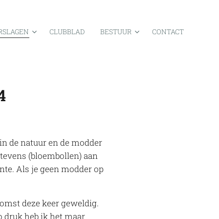
RSLAGEN
CLUBBLAD
BESTUUR
CONTACT
4
 in de natuur en de modder
tevens (bloembollen) aan
nte. Als je geen modder op
komst deze keer geweldig.
o druk heb ik het maar