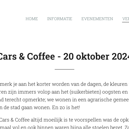
HOME
INFORMATIE
EVENEMENTEN
VE
Cars & Coffee - 20 oktober 202
t merk je aan het korter worden van de dagen, de kleuren
n zijn immers volop aan het (suikerbieten) oogsten en 
nd terecht opmerkte; we wonen in een agrarische gemee
 in de stad gaan wonen. En zo is het!
ars & Coffee altijd moeilijk is te voorspellen was de op
maal vol en ook binnen waren bijna alle stoelen bezet. Z